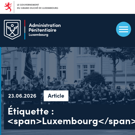
Aller
au
contenu
principal
23.06.2026
Article
Étiquette :
<span>Luxembourg</span