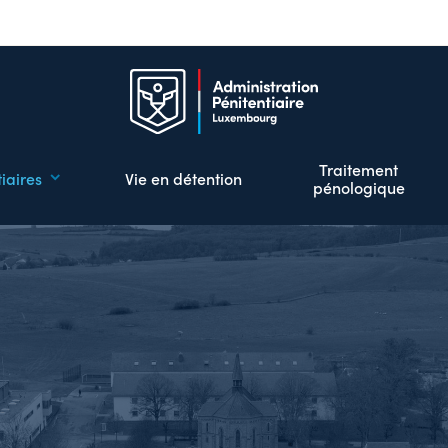
Aller
au
contenu
principal
Traitement
iaires
Vie en détention
pénologique