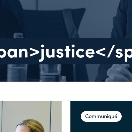
span>justice</
Communiqué