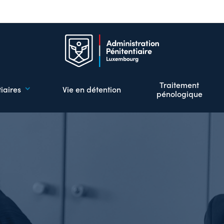
Aller
au
contenu
principal
Traitement
iaires
Vie en détention
pénologique