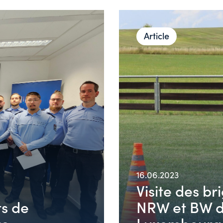
Article
16.06.2023
Visite des b
ts de
NRW et BW da