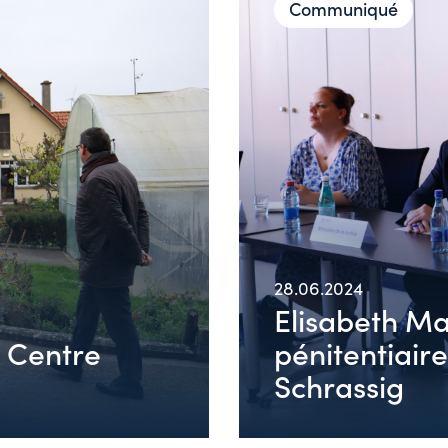
Communiqué
28.06.2024
Elisabeth Ma
e Centre
pénitentiair
Schrassig