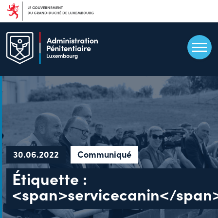
Aller
au
contenu
principal
30.06.2022
Communiqué
Étiquette :
<span>servicecanin</span