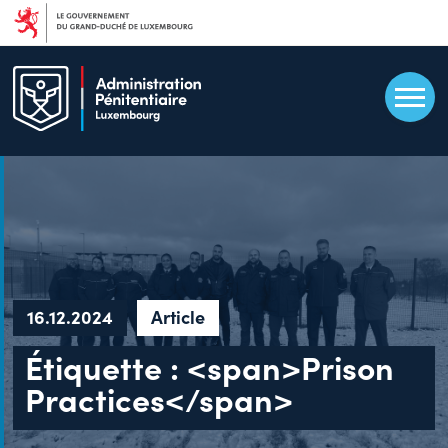
Aller
au
contenu
principal
16.12.2024
Article
Étiquette : <span>Prison
Practices</span>