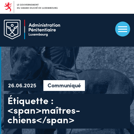
Aller
au
contenu
principal
26.06.2025
Communiqué
Étiquette :
<span>maîtres-
chiens</span>