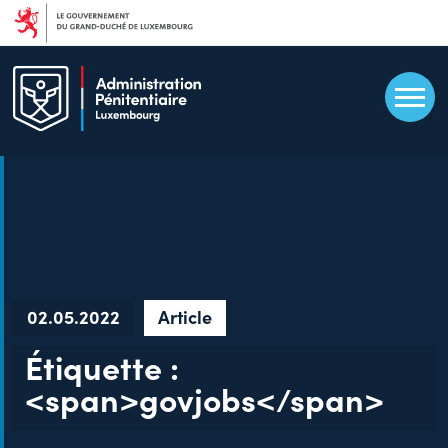
Aller
au
contenu
principal
02.05.2022
Article
Étiquette :
<span>govjobs</span>