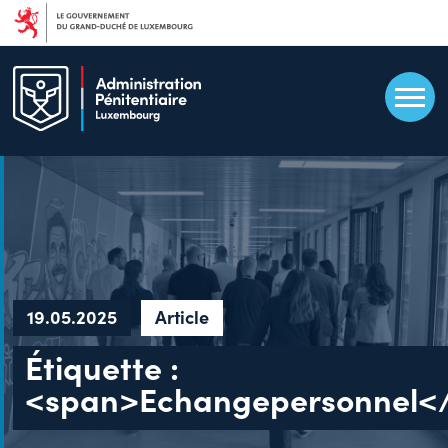
Aller
au
contenu
principal
19.05.2025
Article
Étiquette :
<span>Echangepersonnel<