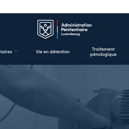
Aller
au
contenu
principal
Traitement
iaires
Vie en détention
pénologique