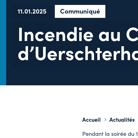
11.01.2025
Communiqué
Incendie au C
d’Uerschterh
Accueil
Actualités
Pendant la soirée du 1