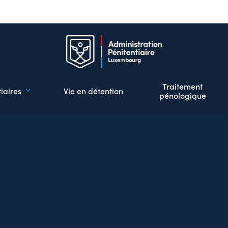
Aller
au
contenu
principal
Traitement
iaires
Vie en détention
pénologique