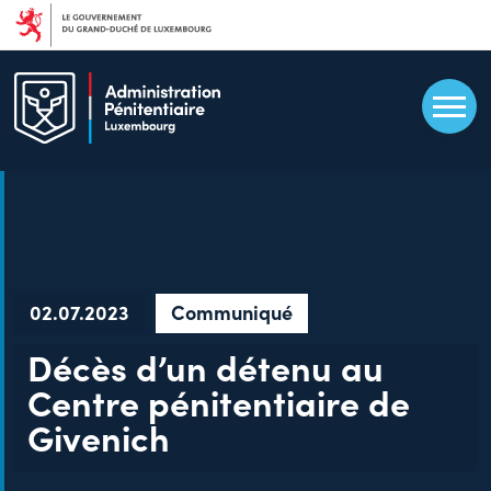
Aller
au
contenu
principal
02.07.2023
Communiqué
Décès d’un détenu au
Centre pénitentiaire de
Givenich